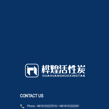
CONTACT US
Phone:
+8618103327619
/
+8618103320361