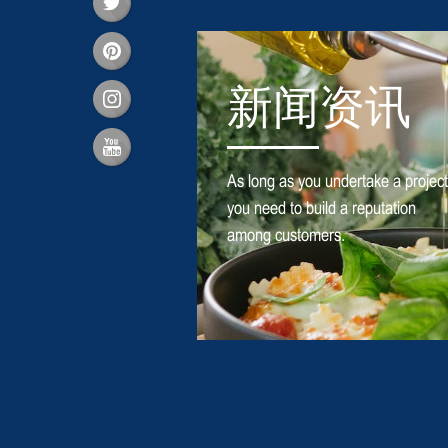
新闻资讯
As long as you undertake a project
you need to build a reputation
among customers.