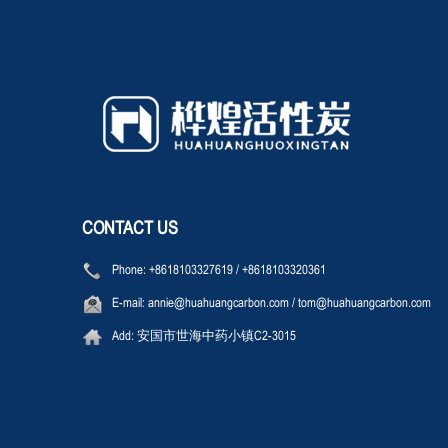
CONTACT US
Phone:
+8618103327619
/
+8618103320361
E-mail:
annie@huahuangcarbon.com
/
tom@huahuangcarbon.com
Add:
安国市世海中药小镇C2-3015