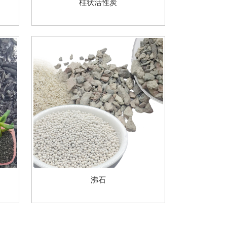
柱状活性炭
沸石