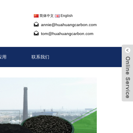
简体中文
English
annie@huahuangcarbon.com
tom@huahuangcarbon.com
应用
联系我们