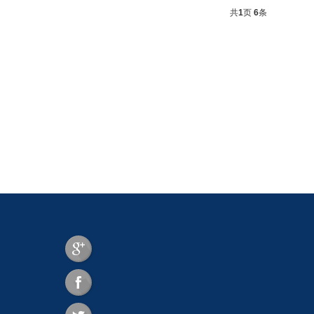
共
1
页
6
条